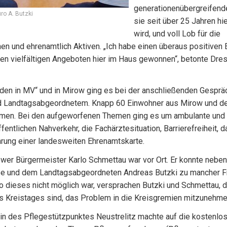
generationenübergreifende
ro A. Butzki
sie seit über 25 Jahren hie
wird, und voll Lob für die
nen und ehrenamtlich Aktiven. „Ich habe einen überaus positiven 
den vielfältigen Angeboten hier im Haus gewonnen“, betonte Dre
den in MV“ und in Mirow ging es bei der anschließenden Gesprä
nd Landtagsabgeordnetem. Knapp 60 Einwohner aus Mirow und 
en. Bei den aufgeworfenen Themen ging es um ambulante und 
ffentlichen Nahverkehr, die Fachärztesituation, Barrierefreiheit, 
hrung einer landesweiten Ehrenamtskarte.
wer Bürgermeister Karlo Schmettau war vor Ort. Er konnte neben
se und dem Landtagsabgeordneten Andreas Butzki zu mancher F
 dieses nicht möglich war, versprachen Butzki und Schmettau, d
s Kreistages sind, das Problem in die Kreisgremien mitzunehme
rin des Pflegestützpunktes Neustrelitz machte auf die kostenlo