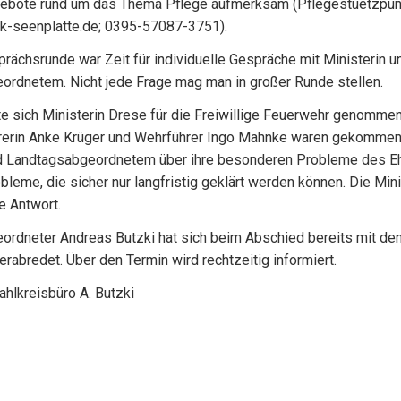
ebote rund um das Thema Pflege aufmerksam (Pflegestuetzpun
lk-seenplatte.de; 0395-57087-3751).
rächsrunde war Zeit für individuelle Gespräche mit Ministerin u
rdnetem. Nicht jede Frage mag man in großer Runde stellen.
tte sich Ministerin Drese für die Freiwillige Feuerwehr genommen
erin Anke Krüger und Wehrführer Ingo Mahnke waren gekommen
nd Landtagsabgeordnetem über ihre besonderen Probleme des E
bleme, die sicher nur langfristig geklärt werden können. Die Mini
e Antwort.
ordneter Andreas Butzki hat sich beim Abschied bereits mit de
erabredet. Über den Termin wird rechtzeitig informiert.
hlkreisbüro A. Butzki