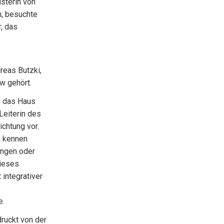
isterin von
, besuchte
, das
eas Butzki,
w gehört.
h das Haus
Leiterin des
ichtung vor.
n kennen
ungen oder
ieses
integrativer
e.
ruckt von der