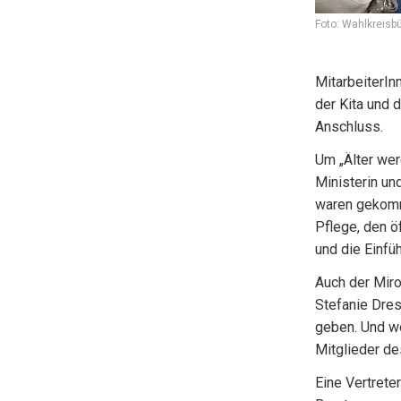
Foto: Wahlkreisbü
MitarbeiterIn
der Kita und 
Anschluss.
Um „Älter wer
Ministerin u
waren gekomm
Pflege, den ö
und die Einfü
Auch der Miro
Stefanie Dre
geben. Und wo
Mitglieder de
Eine Vertrete