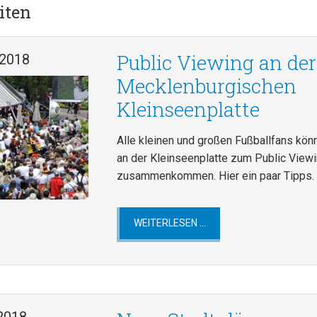
iten
Public Viewing an der
 2018
Mecklenburgischen
Kleinseenplatte
Alle kleinen und großen Fußballfans kön
an der Kleinseenplatte zum Public View
zusammenkommen. Hier ein paar Tipps.
PUBLIC
WEITERLESEN …
VIEWING
AN
DER
MECKLENBURGISCHEN
KLEINSEENPLATTE