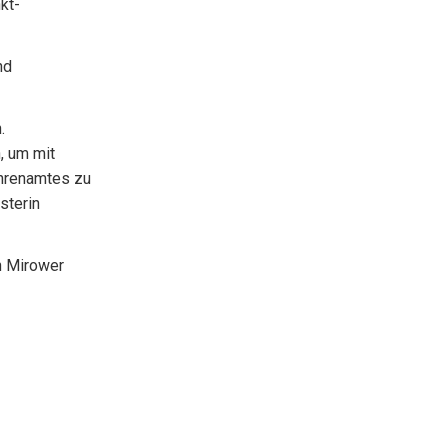
kt-
nd
.
, um mit
hrenamtes zu
sterin
n Mirower