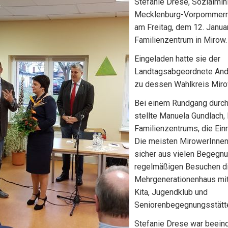
Stefanie Drese, Sozialmin
Mecklenburg-Vorpommern
am Freitag, dem 12. Januar
Familienzentrum in Mirow.
Eingeladen hatte sie der
Landtagsabgeordnete Andr
zu dessen Wahlkreis Miro
Bei einem Rundgang durc
stellte Manuela Gundlach, 
Familienzentrums, die Einr
Die meisten MirowerInne
sicher aus vielen Begegn
regelmäßigen Besuchen d
Mehrgenerationenhaus mit 
Kita, Jugendklub und
Seniorenbegegnungsstätt
Stefanie Drese war beeind