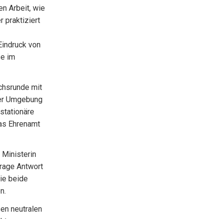
n Arbeit, wie
r praktiziert
Eindruck von
se im
chsrunde mit
der Umgebung
stationäre
das Ehrenamt
 Ministerin
rage Antwort
ie beide
n.
sen neutralen