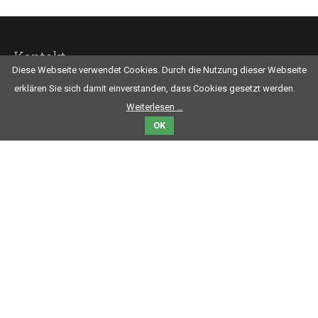
Kontakt
Diese Webseite verwendet Cookies. Durch die Nutzung dieser Webseite
Thomas Gönner
erklären Sie sich damit einverstanden, dass Cookies gesetzt werden.
Am Priepertsee 2
Weiterlesen …
17255 Priepert
OK
E- Mail:
info@mecklenburgische-kleinseenplatte.de
Weitere Infos
Navigation
Aktuelles
überspringen
Veranstaltungen
Kontakt
Impressum
Datenschutz