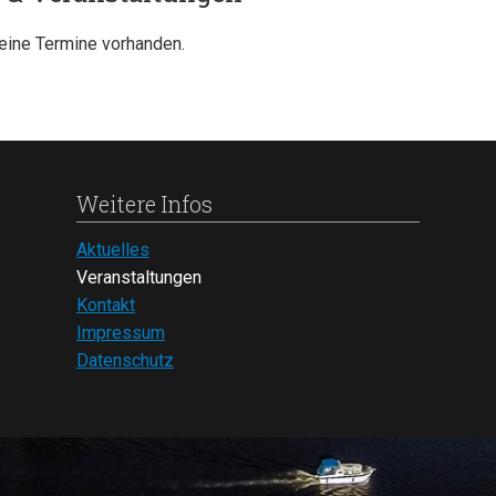
keine Termine vorhanden.
Weitere Infos
Navigation
Aktuelles
überspringen
Veranstaltungen
Kontakt
Impressum
Datenschutz